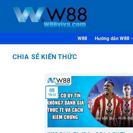
Chuyển
đến
nội
dung
W88
Hướng dẫn W88
CHIA SẺ KIẾN THỨC
05
Th12