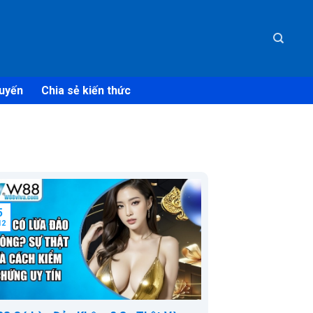
tuyến
Chia sẻ kiến thức
5
12