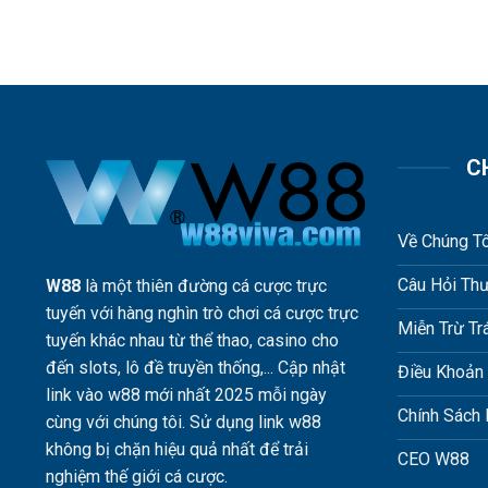
C
Về Chúng Tô
Câu Hỏi Th
W88
là một thiên đường cá cược trực
tuyến với hàng nghìn trò chơi cá cược trực
Miễn Trừ Tr
tuyến khác nhau từ thể thao, casino cho
đến slots, lô đề truyền thống,... Cập nhật
Điều Khoản
link vào w88 mới nhất 2025 mỗi ngày
Chính Sách
cùng với chúng tôi. Sử dụng link w88
không bị chặn hiệu quả nhất để trải
CEO W88
nghiệm thế giới cá cược.