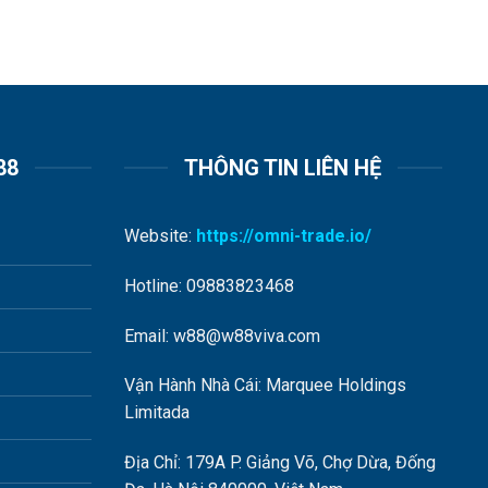
88
THÔNG TIN LIÊN HỆ
Website:
https://omni-trade.io/
Hotline: 09883823468
Email:
w88@w88viva.com
Vận Hành Nhà Cái: Marquee Holdings
Limitada
Địa Chỉ: 179A P. Giảng Võ, Chợ Dừa, Đống