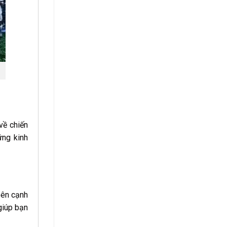
về chiến
ững kinh
Bên cạnh
 giúp bạn