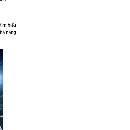
tìm hiểu
khả năng