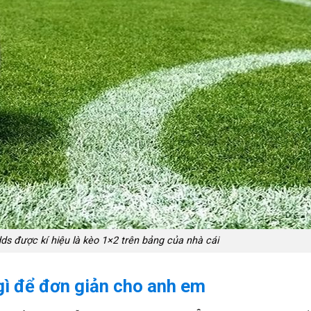
ds được kí hiệu là kèo 1×2 trên bảng của nhà cái
 gì để đơn giản cho anh em