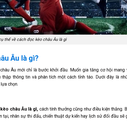
 cụ thể về cách đọc kèo châu Âu là gì
âu Âu là gì?
o châu Âu mới chỉ là bước khởi đầu. Muốn gia tăng cơ hội mang 
u thập thông tin và phân tích một cách tỉnh táo. Dưới đây là nh
 lựa chọn.
õ
kèo châu Âu là gì,
cách tính thưởng cũng như điều kiện thắng. 
 tại, nhân sự thi đấu, chiến thuật dự kiến hay lịch sử đối đầu sẽ