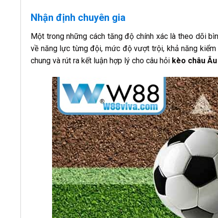
Nhận định chuyên gia
Một trong những cách tăng độ chính xác là theo dõi bình
về năng lực từng đội, mức độ vượt trội, khả năng kiểm s
chung và rút ra kết luận hợp lý cho câu hỏi
kèo châu Âu l