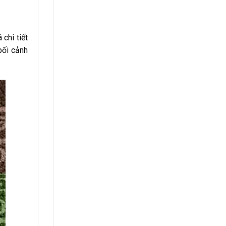
chi tiết
bối cảnh