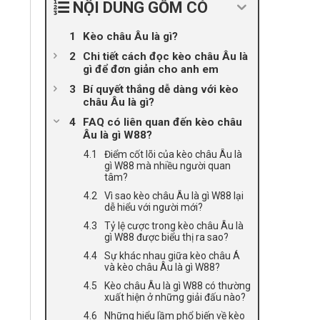
NỘI DUNG GỒM CÓ
Kèo châu Âu là gì?
Chi tiết cách đọc kèo châu Âu là
gì để đơn giản cho anh em
Bí quyết thắng dễ dàng với kèo
châu Âu là gì?
FAQ có liên quan đến kèo châu
Âu là gì W88?
Điểm cốt lõi của kèo châu Âu là
gì W88 mà nhiều người quan
tâm?
Vì sao kèo châu Âu là gì W88 lại
dễ hiểu với người mới?
Tỷ lệ cược trong kèo châu Âu là
gì W88 được biểu thị ra sao?
Sự khác nhau giữa kèo châu Á
và kèo châu Âu là gì W88?
Kèo châu Âu là gì W88 có thường
xuất hiện ở những giải đấu nào?
Những hiểu lầm phổ biến về kèo