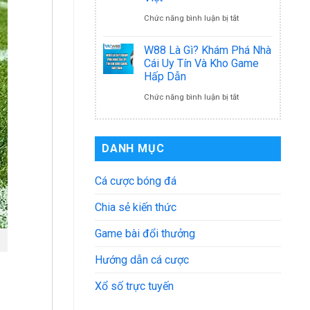
ĐTDV
Mobile
ĐOẠN
Về
ở
Chức năng bình luận bị tắt
MÙA
(AoV)
1
Ngày
Đánh
XUÂN
sẽ
–
03/04
W88 Là Gì? Khám Phá Nhà
Giá
Cái Uy Tín Và Kho Game
2026
chính
LƯỢT
Hấp Dẫn
W88
thức
VỀ
ở
Chức năng bình luận bị tắt
–
ra
|
W88
Sân
mắt
ĐTDV
Là
Chơi
DANH MỤC
tại
MÙA
Gì?
Uy
Esports
XUÂN
Cá cược bóng đá
Khám
Tín
World
2026
Phá
Dành
Chia sẻ kiến thức
Cup
Nhà
Cho
2026
Game bài đổi thưởng
Cái
Cược
Hướng dẫn cá cược
Uy
Thủ
Tín
Xổ số trực tuyến
Việt
Và