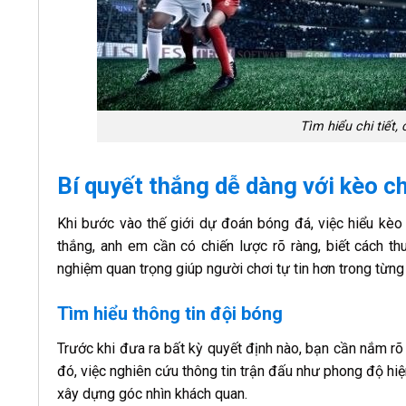
Tìm hiểu chi tiết,
Bí quyết thắng dễ dàng với kèo ch
Khi bước vào thế giới dự đoán bóng đá, việc hiểu kè
thắng, anh em cần có chiến lược rõ ràng, biết cách th
nghiệm quan trọng giúp người chơi tự tin hơn trong từng
Tìm hiểu thông tin đội bóng
Trước khi đưa ra bất kỳ quyết định nào, bạn cần nắm r
đó, việc nghiên cứu thông tin trận đấu như phong độ hiện
xây dựng góc nhìn khách quan.