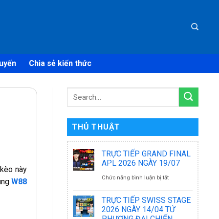
tuyến
Chia sẻ kiến thức
THỦ THUẬT
TRỰC TIẾP GRAND FINAL
APL 2026 NGÀY 19/07
 kèo này
ở
Chức năng bình luận bị tắt
cùng
W88
TRỰC
TRỰC TIẾP SWISS STAGE
TIẾP
2026 NGÀY 14/04 TỨ
PHƯƠNG ĐẠI CHIẾN