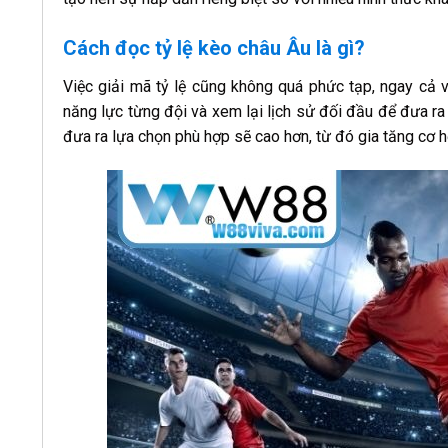
Cách đọc tỷ lệ kèo châu Âu là gì?
Việc giải mã tỷ lệ cũng không quá phức tạp, ngay cả v
năng lực từng đội và xem lại lịch sử đối đầu để đưa ra
đưa ra lựa chọn phù hợp sẽ cao hơn, từ đó gia tăng cơ 