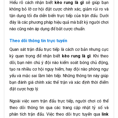
Hiểu rõ cách nhận biết
kèo rung là gì
sẽ giúp bạn
không bỏ lỡ cơ hội đặt cược chính xác, giảm rủi ro và
tận dụng tối đa diễn biến trực tiếp của trận đấu. Dưới
đây là các phương pháp hiệu quả mà bất kỳ người chơi
nào cũng nên áp dụng để bắt cược chuẩn.
Theo dõi thông tin trực tuyến
Quan sát trận đấu trực tiếp là cách cơ bản nhưng cực
kỳ quan trọng để nhận biết
kèo rung là gì
. Khi theo
dõi, bạn nên chú ý đội nào kiểm soát bóng chủ động,
tạo ra nhiều cơ hội nguy hiểm, hay đội nào phòng ngự
yếu và mắc sai lầm liên tiếp. Những thông tin này giúp
bạn đánh giá chính xác thế trận và xác định thời điểm
đặt cược hợp lý.
Ngoài việc xem trận đấu trực tiếp, người chơi có thể
theo dõi thông tin qua các trang cập nhật tỷ số và
phân tích trận đấu. Việc theo dõi trực tuyến qua
link