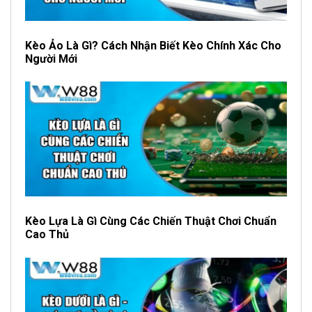
Kèo Ảo Là Gì? Cách Nhận Biết Kèo Chính Xác Cho
Người Mới
Kèo Lựa Là Gì Cùng Các Chiến Thuật Chơi Chuẩn
Cao Thủ