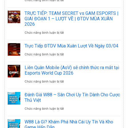
Chức năng bình luận bị tắt
MÙA
POLYTECHNIC
CHIẾN
TRỰC
XUÂN
vs
TRỰC TIẾP: TEAM SECRET vs GAM ESPORTS |
TIẾP:
2026
GIAI ĐOẠN 1 – LƯỢT VỀ | ĐTDV MÙA XUÂN
SAIGON
2026
SAIGON
SWISS
PHANTOM
ở
Chức năng bình luận bị tắt
PHANTOM
STAGE
ĐTDV
TRỰC
vs
13/04
MÙA
Trực Tiếp ĐTDV Mùa Xuân Lượt Về Ngày 03/04
TIẾP:
SUPERNOVA
XUÂN
ở
Chức năng bình luận bị tắt
TEAM
|
NGÀY
Trực
Liên Quân Mobile (AoV) sẽ chính thức ra mắt tại
SECRET
GIAI
11/04
Tiếp
Esports World Cup 2026
vs
ĐOẠN
ĐTDV
ở
Chức năng bình luận bị tắt
GAM
1
Mùa
Liên
ESPORTS
Đánh Giá W88 – Sân Chơi Uy Tín Dành Cho Cược
–
Xuân
Quân
Thủ Việt
|
LƯỢT
Lượt
Mobile
ở
Chức năng bình luận bị tắt
GIAI
VỀ
Về
(AoV)
Đánh
ĐOẠN
|
W88 Là Gì? Khám Phá Nhà Cái Uy Tín Và Kho
Ngày
sẽ
Giá
Game Hấp Dẫn
1