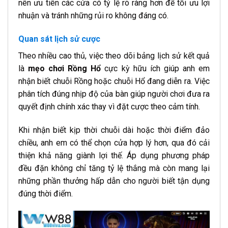
nên ưu tiên các cửa có tỷ lệ rõ ràng hơn để tối ưu lợi
nhuận và tránh những rủi ro không đáng có.
Quan sát lịch sử cược
Theo nhiều cao thủ, việc theo dõi bảng lịch sử kết quả
là
mẹo chơi Rồng Hổ
cực kỳ hữu ích giúp anh em
nhận biết chuỗi Rồng hoặc chuỗi Hổ đang diễn ra. Việc
phân tích đúng nhịp độ của bàn giúp người chơi đưa ra
quyết định chính xác thay vì đặt cược theo cảm tính.
Khi nhận biết kịp thời chuỗi dài hoặc thời điểm đảo
chiều, anh em có thể chọn cửa hợp lý hơn, qua đó cải
thiện khả năng giành lợi thế. Áp dụng phương pháp
đều đặn không chỉ tăng tỷ lệ thắng mà còn mang lại
những phần thưởng hấp dẫn cho người biết tận dụng
đúng thời điểm.