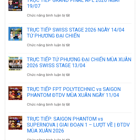
TRỰC TIẾP GRAND FINAL APL 2026 NGÀY
19/07
ở
Chức năng bình luận bị tắt
TRỰC
TRỰC TIẾP SWISS STAGE 2026 NGÀY 14/04
TIẾP
TỨ PHƯƠNG ĐẠI CHIẾN
GRAND
ở
Chức năng bình luận bị tắt
FINAL
TRỰC
TRỰC TIẾP TỨ PHƯƠNG ĐẠI CHIẾN MÙA XUÂN
APL
TIẾP
2026 SWISS STAGE 13/04
2026
SWISS
ở
Chức năng bình luận bị tắt
NGÀY
STAGE
TRỰC
TRỰC TIẾP FPT POLYTECHNIC vs SAIGON
19/07
2026
TIẾP
PHANTOM ĐTDV MÙA XUÂN NGÀY 11/04
NGÀY
TỨ
ở
Chức năng bình luận bị tắt
14/04
PHƯƠNG
TRỰC
TRỰC TIẾP: SAIGON PHANTOM vs
TỨ
ĐẠI
TIẾP
SUPERNOVA | GIAI ĐOẠN 1 – LƯỢT VỀ | ĐTDV
PHƯƠNG
MÙA XUÂN 2026
CHIẾN
FPT
ĐẠI
ở