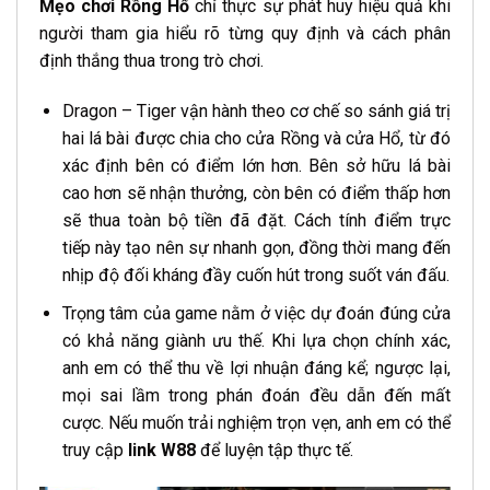
Mẹo chơi Rồng Hổ
chỉ thực sự phát huy hiệu quả khi
người tham gia hiểu rõ từng quy định và cách phân
định thắng thua trong trò chơi.
Dragon – Tiger vận hành theo cơ chế so sánh giá trị
hai lá bài được chia cho cửa Rồng và cửa Hổ, từ đó
xác định bên có điểm lớn hơn. Bên sở hữu lá bài
cao hơn sẽ nhận thưởng, còn bên có điểm thấp hơn
sẽ thua toàn bộ tiền đã đặt. Cách tính điểm trực
tiếp này tạo nên sự nhanh gọn, đồng thời mang đến
nhịp độ đối kháng đầy cuốn hút trong suốt ván đấu.
Trọng tâm của game nằm ở việc dự đoán đúng cửa
có khả năng giành ưu thế. Khi lựa chọn chính xác,
anh em có thể thu về lợi nhuận đáng kể; ngược lại,
mọi sai lầm trong phán đoán đều dẫn đến mất
cược. Nếu muốn trải nghiệm trọn vẹn, anh em có thể
truy cập
link W88
để luyện tập thực tế.