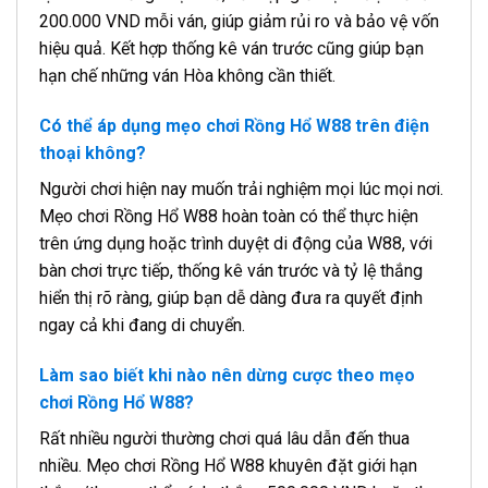
200.000 VND mỗi ván, giúp giảm rủi ro và bảo vệ vốn
hiệu quả. Kết hợp thống kê ván trước cũng giúp bạn
hạn chế những ván Hòa không cần thiết.
Có thể áp dụng mẹo chơi Rồng Hổ W88 trên điện
thoại không?
Người chơi hiện nay muốn trải nghiệm mọi lúc mọi nơi.
Mẹo chơi Rồng Hổ W88 hoàn toàn có thể thực hiện
trên ứng dụng hoặc trình duyệt di động của W88, với
bàn chơi trực tiếp, thống kê ván trước và tỷ lệ thắng
hiển thị rõ ràng, giúp bạn dễ dàng đưa ra quyết định
ngay cả khi đang di chuyển.
Làm sao biết khi nào nên dừng cược theo mẹo
chơi Rồng Hổ W88?
Rất nhiều người thường chơi quá lâu dẫn đến thua
nhiều. Mẹo chơi Rồng Hổ W88 khuyên đặt giới hạn