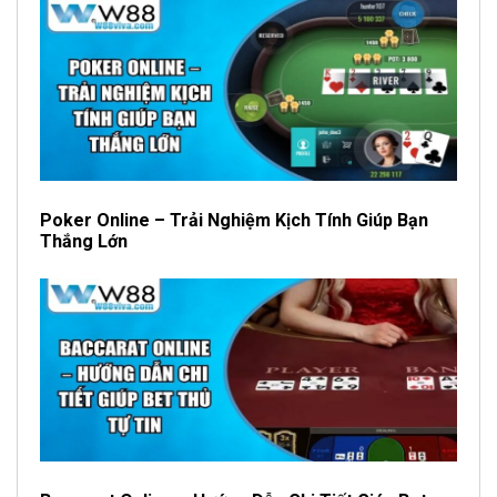
Poker Online – Trải Nghiệm Kịch Tính Giúp Bạn
Thắng Lớn