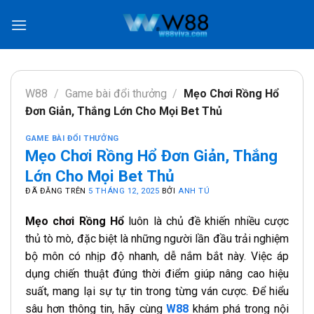
Chuyển
đến
nội
dung
W88
/
Game bài đổi thưởng
/
Mẹo Chơi Rồng Hổ
Đơn Giản, Thắng Lớn Cho Mọi Bet Thủ
GAME BÀI ĐỔI THƯỞNG
Mẹo Chơi Rồng Hổ Đơn Giản, Thắng
Lớn Cho Mọi Bet Thủ
ĐÃ ĐĂNG TRÊN
5 THÁNG 12, 2025
BỞI
ANH TÚ
Mẹo chơi Rồng Hổ
luôn là chủ đề khiến nhiều cược
thủ tò mò, đặc biệt là những người lần đầu trải nghiệm
bộ môn có nhịp độ nhanh, dễ nắm bắt này. Việc áp
dụng chiến thuật đúng thời điểm giúp nâng cao hiệu
suất, mang lại sự tự tin trong từng ván cược. Để hiểu
sâu hơn thông tin, hãy cùng
W88
khám phá trong nội