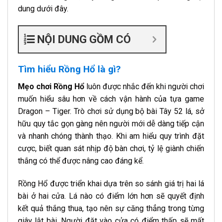
dung dưới đây.
NỘI DUNG GỒM CÓ
Tìm hiểu Rồng Hổ là gì?
Mẹo chơi Rồng Hổ
luôn được nhắc đến khi người chơi
muốn hiểu sâu hơn về cách vận hành của tựa game
Dragon – Tiger. Trò chơi sử dụng bộ bài Tây 52 lá, sở
hữu quy tắc gọn gàng nên người mới dễ dàng tiếp cận
và nhanh chóng thành thạo. Khi am hiểu quy trình đặt
cược, biết quan sát nhịp độ bàn chơi, tỷ lệ giành chiến
thắng có thể được nâng cao đáng kể.
Rồng Hổ được triển khai dựa trên so sánh giá trị hai lá
bài ở hai cửa. Lá nào có điểm lớn hơn sẽ quyết định
kết quả thắng thua, tạo nên sự căng thẳng trong từng
giây lật bài. Người đặt vào cửa có điểm thấp sẽ mất