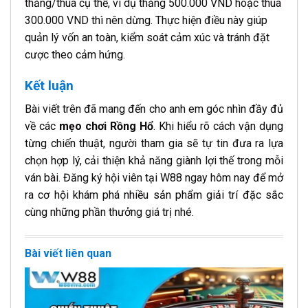
thắng/thua cụ thể, ví dụ thắng 500.000 VND hoặc thua
300.000 VND thì nên dừng. Thực hiện điều này giúp
quản lý vốn an toàn, kiểm soát cảm xúc và tránh đặt
cược theo cảm hứng.
Kết luận
Bài viết trên đã mang đến cho anh em góc nhìn đầy đủ
về các
mẹo chơi Rồng Hổ
. Khi hiểu rõ cách vận dụng
từng chiến thuật, người tham gia sẽ tự tin đưa ra lựa
chọn hợp lý, cải thiện khả năng giành lợi thế trong mỗi
ván bài. Đăng ký hội viên tại W88 ngay hôm nay để mở
ra cơ hội khám phá nhiều sản phẩm giải trí đặc sắc
cùng những phần thưởng giá trị nhé.
Bài viết liên quan