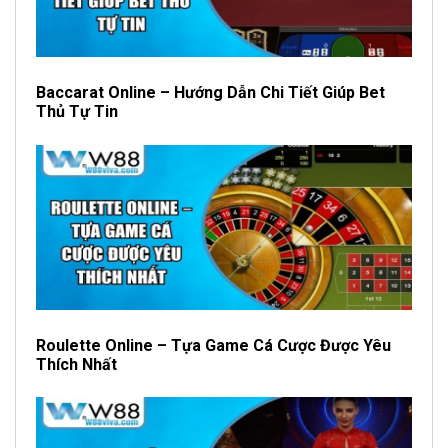
Baccarat Online – Hướng Dẫn Chi Tiết Giúp Bet
Thủ Tự Tin
Roulette Online – Tựa Game Cá Cược Được Yêu
Thích Nhất