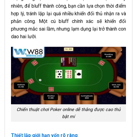
nhiên, để bluff thành công, bạn cần lựa chọn thời điểm
hợp lý, tránh lặp lại quá nhiều khiến đối thủ nhận ra và
phản công. Một cú bluff chính xác sẽ khiến đối
phương mắc sai lầm, nhưng lạm dụng lại trở thành con
dao hai lưỡi.
Chiến thuật chơi Poker online dễ thắng được cao thủ
bật mí
Thiết lập giới hạn vốn rõ ràng