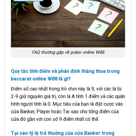
FAQ thường gặp về poker online W88
Quy tắc tính điểm và phân định thắng thua trong
baccarat online W88 là gì?
Điểm số cao nhất trong trò chơi này là 9, với các lá từ
2-9 giữ nguyên giá trị, còn lá A tính 1 điểm và các quân
hình người tính là 0. Mục tiêu của bạn là đặt cược vào
cửa Banker, Player hoặc Tie sao cho tổng điểm của
cửa đó gần với con số 9 điểm nhất có thể.
Tại sao tỷ lệ trả thưởng của cửa Banker trong