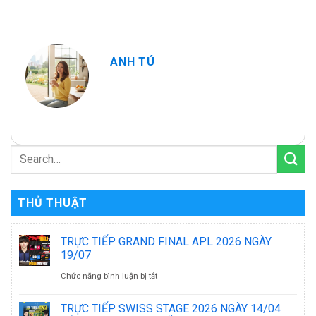
ANH TÚ
THỦ THUẬT
TRỰC TIẾP GRAND FINAL APL 2026 NGÀY
19/07
ở
Chức năng bình luận bị tắt
TRỰC
TRỰC TIẾP SWISS STAGE 2026 NGÀY 14/04