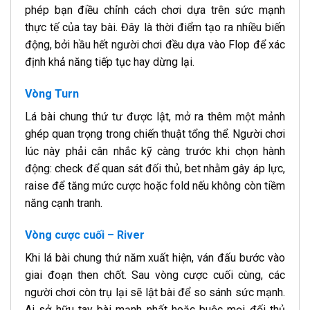
phép bạn điều chỉnh cách chơi dựa trên sức mạnh
thực tế của tay bài. Đây là thời điểm tạo ra nhiều biến
động, bởi hầu hết người chơi đều dựa vào Flop để xác
định khả năng tiếp tục hay dừng lại.
Vòng Turn
Lá bài chung thứ tư được lật, mở ra thêm một mảnh
ghép quan trọng trong chiến thuật tổng thể. Người chơi
lúc này phải cân nhắc kỹ càng trước khi chọn hành
động: check để quan sát đối thủ, bet nhằm gây áp lực,
raise để tăng mức cược hoặc fold nếu không còn tiềm
năng cạnh tranh.
Vòng cược cuối – River
Khi lá bài chung thứ năm xuất hiện, ván đấu bước vào
giai đoạn then chốt. Sau vòng cược cuối cùng, các
người chơi còn trụ lại sẽ lật bài để so sánh sức mạnh.
Ai sở hữu tay bài mạnh nhất hoặc buộc mọi đối thủ