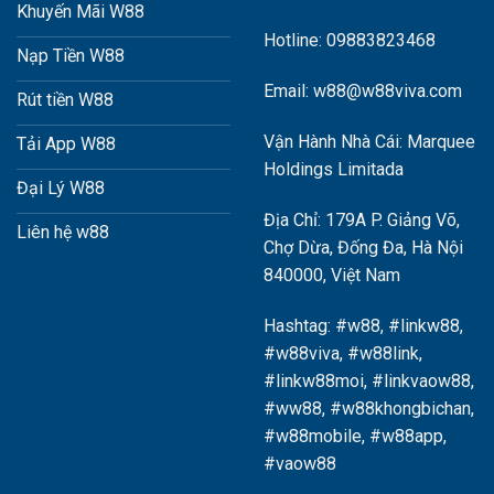
Khuyến Mãi W88
Hotline: 09883823468
Nạp Tiền W88
Email:
w88@w88viva.com
Rút tiền W88
Vận Hành Nhà Cái: Marquee
Tải App W88
Holdings Limitada
Đại Lý W88
Địa Chỉ: 179A P. Giảng Võ,
Liên hệ w88
Chợ Dừa, Đống Đa, Hà Nội
840000, Việt Nam
Hashtag: #w88, #linkw88,
#w88viva, #w88link,
#linkw88moi, #linkvaow88,
#ww88, #w88khongbichan,
#w88mobile, #w88app,
#vaow88