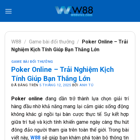
Chuyển
đến
nội
dung
W88
/
Game bài đổi thưởng
/
Poker Online – Trải
Nghiệm Kịch Tính Giúp Bạn Thắng Lớn
GAME BÀI ĐỔI THƯỞNG
Poker Online – Trải Nghiệm Kịch
Tính Giúp Bạn Thắng Lớn
ĐÃ ĐĂNG TRÊN
5 THÁNG 12, 2025
BỞI
ANH TÚ
Poker online
đang dần trở thành lựa chọn giải trí
hàng đầu nhờ khả năng mang lại cảm giác sống động
không khác gì ngồi tại bàn cược thực tế. Sự kết hợp
giữa trí tuệ và kịch tính khiến game ngày càng thu hút
đông đảo người tham gia trên toàn thế giới. Trong bài
viết này,
W88
sẽ giúp bạn khám phá toàn bộ thông tin