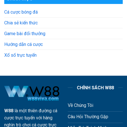
mắt
Chơi
|
Gì?
tại
Uy
Cá cược bóng đá
ĐTDV
Khám
Esports
Tín
MÙA
Phá
Chia sẻ kiến thức
World
Dành
XUÂN
Nhà
Game bài đổi thưởng
Cup
Cho
2026
Cái
2026
Hướng dẫn cá cược
Cược
Uy
Thủ
Tín
Xổ số trực tuyến
Việt
Và
Kho
Game
CHÍNH SÁCH W88
Hấp
Dẫn
Về Chúng Tôi
W88
là một thiên đường cá
Câu Hỏi Thường Gặp
cược trực tuyến với hàng
nghìn trò chơi cá cược trực