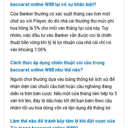
baccarat online W88 lại có sự khác biệt?
Cửa Banker thường có xác suất thắng cao hơn một
chút so với Player, do đó nhà cái thường thu mức phí
hoa hồng là 5% cho mỗi ván thắng tại cửa này. Tuy
nhiên, việc đầu tư vào Banker vẫn được coi là chiến
thuật bền vững khi tỷ lệ lợi nhuận của nhà cái chỉ rơi
vào khoảng 1.06%.
Cách thức áp dụng chiến thuật soi cầu trong
baccarat online W88 như thế nào?
Người chơi thường dựa vào bảng thống kê lịch sử để
nhận diện các chuỗi cầu bệt hoặc cầu nghiêng đang
diễn ra trên bàn cược. Nếu một cửa thắng liên tiếp từ 3
ván trở lên, đây là dấu hiệu tốt để bạn bám theo cầu
nhằm tối ưu hóa dòng vốn và tận dụng đà thắng lợi.
Làm thế nào để tránh bẫy tâm lý khi đặt cược cửa